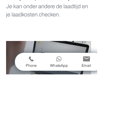
Je kan onder andere de laadtijd en
je laadkosten checken.
Phone
WhatsApp
Email
Load balancing
Sommige laadsystemen gaan een
stap verder, dankzij load balancing.
Je laadpaal communiceert dan met
je andere elektrische apparaten.